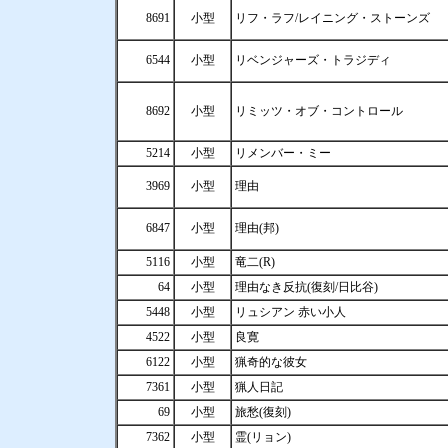
8691
小型
リフ・ラフ/レイニング・ストーンズ
6544
小型
リベンジャーズ・トラジディ
8692
小型
リミッツ・オブ・コントロール
5214
小型
リメンバー・ミー
3969
小型
理由
6847
小型
理由(邦)
5116
小型
竜二(R)
64
小型
理由なき反抗(復刻/日比谷)
5448
小型
リュシアン 赤い小人
4522
小型
良寛
6122
小型
猟奇的な彼女
7361
小型
猟人日記
69
小型
旅愁(復刻)
7362
小型
霊(リョン)