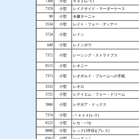
7368
小型
Ｒａｙ(レイ)
7370
小型
レイクサイド・マーダーケース
99
小型
令嬢ターニャ
3534
小型
レイト・フォー・ディナー
5724
小型
レイン
649
小型
レインボウ
7372
小型
レーシング・ストライプス
9115
小型
レオニー
7373
小型
レオポルド・ブルームへの手紙
3533
小型
レオロ
5725
小型
レクイエム・フォー・ドリーム
3960
小型
レザボア・ドックス
7374
小型
-ｌｅｓｓ(レス)
6125
小型
レセ・パセ
8898
小型
レック(1作目)(プレス)
8562
小型
レッスン！