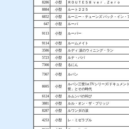
8286
小型
ＲＯＵＴＥ５８ ｖｅｒ．Ｚｅｒｏ
8884
小型
ルート２２５
6852
小型
ルーニー・テューンズ バック・イン・
647
小型
ルーバ
9113
小型
ルーパー
9114
小型
ルームメイト
3586
小型
ルディ 涙のウィニング・ラン
5723
小型
ルナ・パパ
7366
小型
るにん
7367
小型
ルパン
ルパン三世1st.TVシリーズ/ドキュメ
8695
小型
世」とその時代
6124
小型
ルムンバの叫び
3881
小型
ルル・オン・ザ・ブリッジ
8287
小型
ルワンダの涙
4253
小型
レ・ミゼラブル