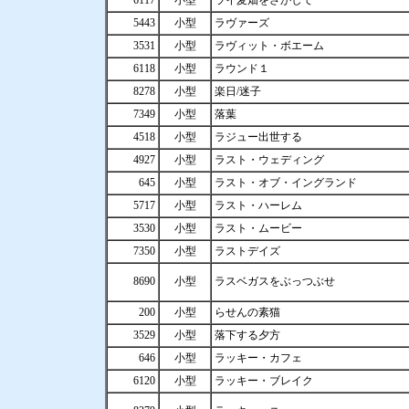
6117
小型
ライ麦畑をさがして
5443
小型
ラヴァーズ
3531
小型
ラヴィット・ボエーム
6118
小型
ラウンド１
8278
小型
楽日/迷子
7349
小型
落葉
4518
小型
ラジュー出世する
4927
小型
ラスト・ウェディング
645
小型
ラスト・オブ・イングランド
5717
小型
ラスト・ハーレム
3530
小型
ラスト・ムービー
7350
小型
ラストデイズ
8690
小型
ラスベガスをぶっつぶせ
200
小型
らせんの素猫
3529
小型
落下する夕方
646
小型
ラッキー・カフェ
6120
小型
ラッキー・ブレイク