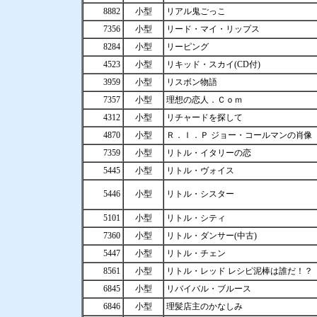
8882
小型
リアル鬼ごっこ
7356
小型
リード・マイ・リップス
8284
小型
リーピング
4523
小型
リキッド・スカイ(CD付)
3959
小型
リスボン物語
7357
小型
理想の恋人．Ｃｏｍ
4312
小型
リチャードを探して
4870
小型
Ｒ．Ｉ．Ｐ ジョー・コールマンの肖像
7359
小型
リトル・イタリーの恋
5445
小型
リトル・ヴォイス
5446
小型
リトル・シスター
5101
小型
リトル・シティ
7360
小型
リトル・ダンサー(中古)
5447
小型
リトル・チェン
8561
小型
リトル・レッド レシピ泥棒は誰だ！？
6845
小型
リバイバル・ブルース
6846
小型
理髪店主のかなしみ