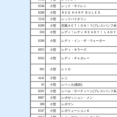
6546
小型
レッド・サイレン
8288
小型
ＲＥＤ ＨＡＲＰ ＢＵＬＥＳ
5216
小型
レッドバイオリン
8289
小型
烈風ＡＣＴＩＯＮ！？(プレス/パンフ未
650
小型
レディ！レディ ＲＥＡＤＹ！ ＬＡＤＹ
8290
小型
レディ・イン・ザ・ウォーター
6853
小型
レディ・キラーズ
8563
小型
レディ・チャタレー
691
小型
レトロ
4141
小型
レニ
65
小型
レベッカ(復刻)
8291
小型
レベル・サーティーン(プレス/パンフ未
8907
小型
レポゼッション・メン
309
小型
レポマン
6547
小型
レボリューション６