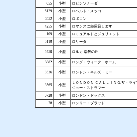
655
小型
ロビンソナーダ
6129
小型
ロベルト・スッコ
6552
小型
ロボコン
4255
小型
ロマンスに部屋貸します
109
小型
ロミュアルドとジュリエット
5119
小型
ロリータ
5450
小型
ロルカ 暗殺の丘
3882
小型
ロング・ウォーク・ホーム
3536
小型
ロンドン・キルズ・ミー
ＬＯＮＤＯＮ ＣＡＬＬＩＮＧ/ザ・ラ
8565
小型
ジョー・ストラマー
5728
小型
ロンドン・ドックス
78
小型
ロンリー・ブラッド