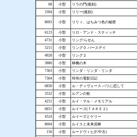
68
小型
リラの門(復刻)
3394
小型
リリー(復刻)
8693
小型
リリィ、はちみつ色の秘密
6123
小型
リロ・アンド・スティッチ
4731
小型
リング/らせん
5215
小型
リング０ バースデイ
4928
小型
リング２
3880
小型
林檎の木
7363
小型
リンダ・リンダ・リンダ
7364
小型
玲玲の電影日記
6850
小型
ル・ディヴォース パリに恋して
3532
小型
ルアンの歌
4251
小型
ルイ・マル・メモリアル
6851
小型
ルイーズ(ＴＡＫＥ２)
4524
小型
ルイーズとケリー
8694
小型
ルイスと未来泥棒
156
小型
ルードヴィヒ(F/中古)