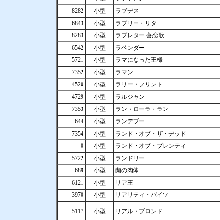
8282
小型
ラブデス
6843
小型
ラブリー・リタ
8283
小型
ラブレター 蒼恋歌
6542
小型
ラベンダー
5721
小型
ラマになった王様
7352
小型
ラマン
4520
小型
ラリー・フリント
4729
小型
ラルジャン
7353
小型
ラン・ローラ・ラン
644
小型
ランデブー
7354
小型
ランド・オブ・ザ・デッド
0
小型
ランド・オブ・プレンティ
5722
小型
ランドリー
689
小型
蘭の肉体
6121
小型
リア王
3970
小型
リアリティ・バイツ
5117
小型
リアル・ブロンド