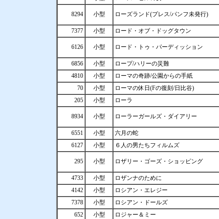
8294
小型
ローズランド(プレス/パンフ未発行)
7377
小型
ロード・オブ・ドッグタウン
6126
小型
ロード・トゥ・パーディッション
6856
小型
ロープ/ハリーの災難
4810
小型
ローマの奇跡/公園からの手紙
70
小型
ローマの休日(Fの復刻/日比谷)
205
小型
ローラ
8934
小型
ローラーガールズ・ダイアリー
6551
小型
六月の蛇
6127
小型
６人の男たちフィルムズ
295
小型
ロザリー・ゴーズ・ショッピング
4733
小型
ロザンナのために
4142
小型
ロシアン・エレジー
7378
小型
ロシアン・ドールズ
652
小型
ロジャー＆ミー