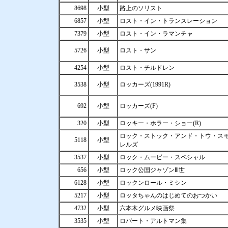
8698
小型
路上のソリスト
6857
小型
ロスト・イン・トランスレーション
7379
小型
ロスト・イン・ラマンチャ
5726
小型
ロスト・サン
4254
小型
ロスト・チルドレン
3538
小型
ロッカーズ(1991R)
692
小型
ロッカーズ(F)
320
小型
ロッキー・ホラー・ショー(R)
ロック・ストック・アンド・トウ・ス
5118
小型
レルズ
3537
小型
ロック・ムービー・スペシャル
656
小型
ロック公国ジャゾンⅢ世
6128
小型
ロックンロール・ミシン
5217
小型
ロッタちゃんのはじめてのおつかい
4732
小型
六本木グルメ映画祭
3535
小型
ロバート・アルトマン集