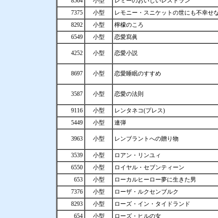
8564
小型
レミーのおいしいレストラン
7375
小型
レモニー・スニケットの世にも不幸せ
8292
小型
檸檬のころ
6549
小型
恋愛寫眞
4252
小型
恋愛小説
8697
小型
恋愛睡眠のすすめ
3587
小型
恋愛の法則
9116
小型
レンタネコ(プレス)
5449
小型
連弾
3963
小型
レンブラントへの贈り物
3539
小型
ロアン・リンユィ
6550
小型
ロイヤル・セブンティーン
653
小型
ローカルヒーロー夢に生きた男
7376
小型
ローザ・ルクセンブルク
8293
小型
ローズ・イン・タイドランド
654
小型
ローズ・ヒルの女